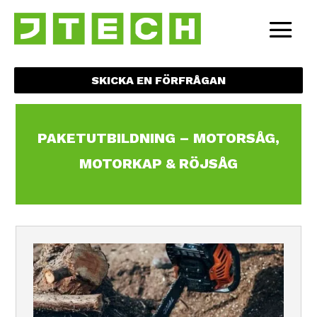
SKICKA EN FÖRFRÅGAN
PAKETUTBILDNING – MOTORSÅG,
MOTORKAP & RÖJSÅG