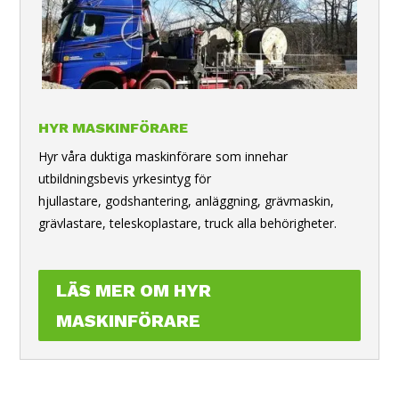
HYR MASKINFÖRARE
Hyr våra duktiga maskinförare som innehar
utbildningsbevis yrkesintyg för
hjullastare, godshantering, anläggning, grävmaskin,
grävlastare, teleskoplastare, truck alla behörigheter.
LÄS MER OM HYR
MASKINFÖRARE