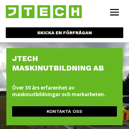
SKICKA EN FÖRFRÅGAN
JTECH
MASKINUTBILDNING AB
Över 30 års erfarenhet av
maskinutbildningar och markarbeten.
KONTAKTA OSS