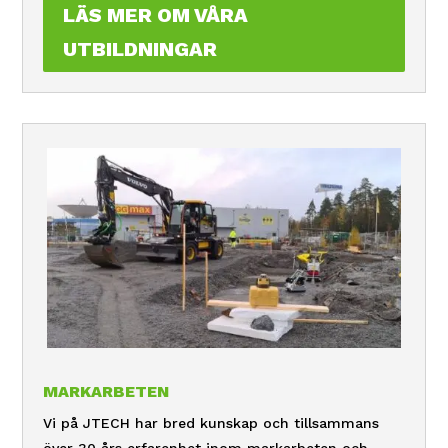
LÄS MER OM VÅRA
UTBILDNINGAR
MARKARBETEN
Vi på JTECH har bred kunskap och tillsammans
över 30 års erfarenhet inom markarbeten och